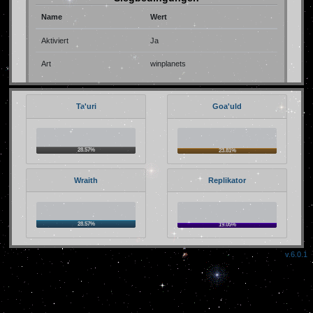
Name
Wert
Aktiviert
Ja
Art
winplanets
Ta'uri
Goa'uld
Spieler
Name
Wert
28.57%
23.81%
Inaktiv Löschung
Nie
Allianzwechsel
5
Wraith
Replikator
Stützpunkte
Keine Begrenzung
28.57%
Urlaubszeit
800
19.05%
Allianzbank aktiv nach
2 Tagen
v.6.0.1
Allianz